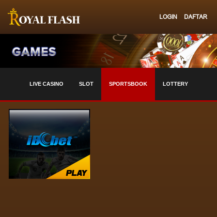
LOGIN
DAFTAR
LIVE CASINO
SLOT
SPORTSBOOK
LOTTERY